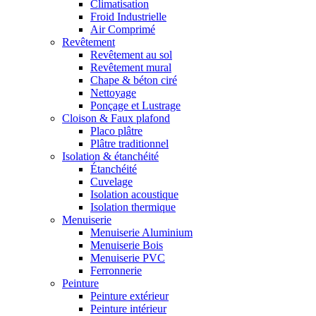
Climatisation
Froid Industrielle
Air Comprimé
Revêtement
Revêtement au sol
Revêtement mural
Chape & béton ciré
Nettoyage
Ponçage et Lustrage
Cloison & Faux plafond
Placo plâtre
Plâtre traditionnel
Isolation & étanchéité
Étanchéité
Cuvelage
Isolation acoustique
Isolation thermique
Menuiserie
Menuiserie Aluminium
Menuiserie Bois
Menuiserie PVC
Ferronnerie
Peinture
Peinture extérieur
Peinture intérieur