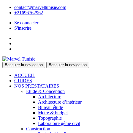
contact@marveltunisie.com
+21696762962
Se connecter
S'inscrire
Basculer la navigation
Basculer la navigation
ACCUEIL
GUIDES
NOS PRESTATAIRES
Étude & Conception
Architecture
Architecture d’intérieur
Bureau étude
Metré & budget
Topographie
Laboratoire génie civil
Construction