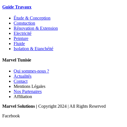
Guide Travaux
Étude & Conception
Constuction
Rénovation & Extension
Electricité
Peinture
Fluide
Isolation & Etanchéité
Marvel Tunisie
Qui sommes-nous ?
Actualités
Contact
Mentions Légales
Nos Partenaires
Affiliation
Marvel Solutions |
Copyright 2024 | All Rights Reserved
Facebook