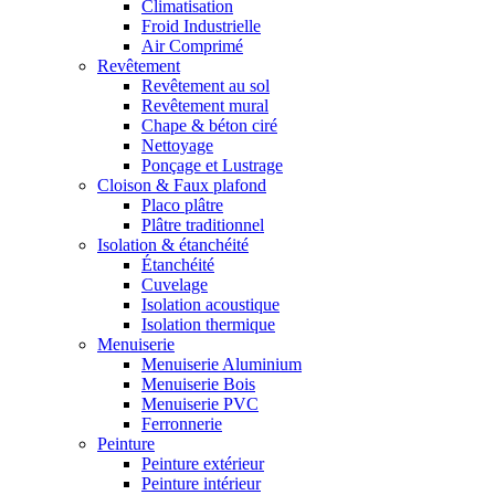
Climatisation
Froid Industrielle
Air Comprimé
Revêtement
Revêtement au sol
Revêtement mural
Chape & béton ciré
Nettoyage
Ponçage et Lustrage
Cloison & Faux plafond
Placo plâtre
Plâtre traditionnel
Isolation & étanchéité
Étanchéité
Cuvelage
Isolation acoustique
Isolation thermique
Menuiserie
Menuiserie Aluminium
Menuiserie Bois
Menuiserie PVC
Ferronnerie
Peinture
Peinture extérieur
Peinture intérieur