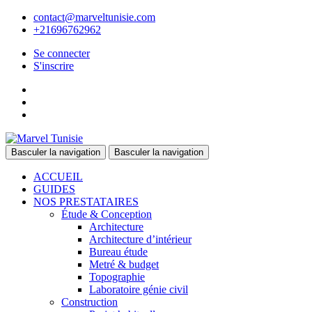
contact@marveltunisie.com
+21696762962
Se connecter
S'inscrire
Basculer la navigation
Basculer la navigation
ACCUEIL
GUIDES
NOS PRESTATAIRES
Étude & Conception
Architecture
Architecture d’intérieur
Bureau étude
Metré & budget
Topographie
Laboratoire génie civil
Construction